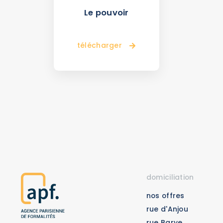
Le pouvoir
télécharger
domiciliation
nos offres
rue d'Anjou
rue Barye