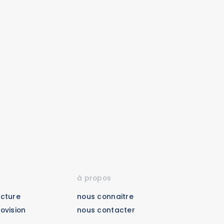
à propos
acture
nous connaitre
rovision
nous contacter