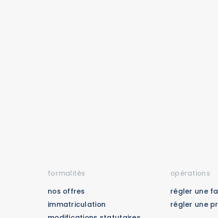
formalités
opérations
nos offres
régler une f
Immatriculation
régler une p
Modifications statutaires