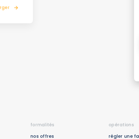
rger
formalités
opérations
nos offres
régler une f