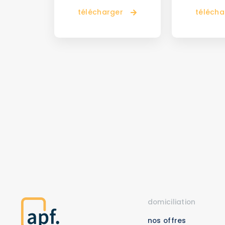
télécharger
télécha
domiciliation
nos offres